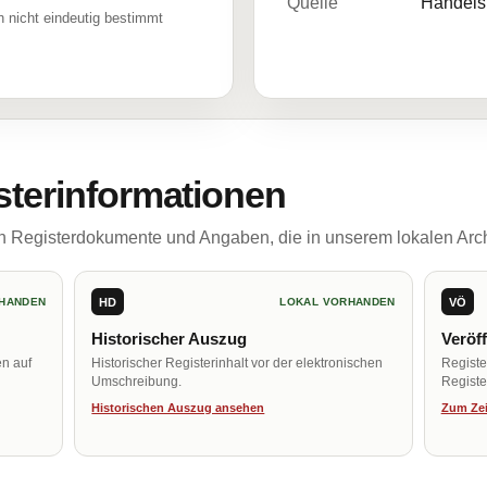
Quelle
Handelsr
 nicht eindeutig bestimmt
sterinformationen
ch Registerdokumente und Angaben, die in unserem lokalen Arch
HD
VÖ
HANDEN
LOKAL VORHANDEN
Historischer Auszug
Veröf
en auf
Historischer Registerinhalt vor der elektronischen
Regist
Umschreibung.
Register
Historischen Auszug ansehen
Zum Zei