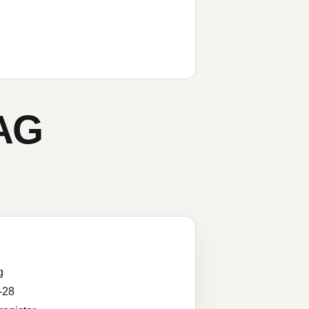
AG
g
-28