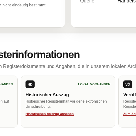
Quelle
Handelsr
 nicht eindeutig bestimmt
sterinformationen
ch Registerdokumente und Angaben, die in unserem lokalen Arch
HD
VÖ
HANDEN
LOKAL VORHANDEN
Historischer Auszug
Veröf
en auf
Historischer Registerinhalt vor der elektronischen
Regist
Umschreibung.
Register
Historischen Auszug ansehen
Zum Zei