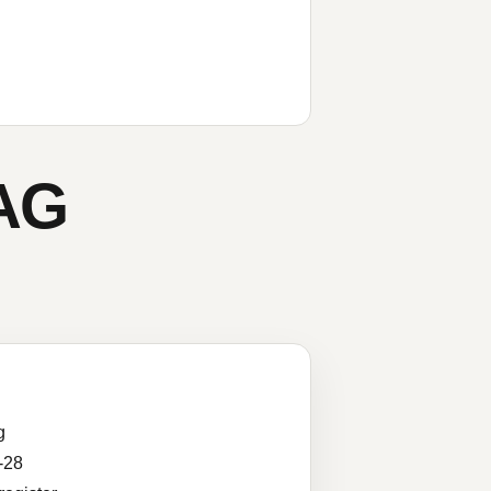
AG
g
-28