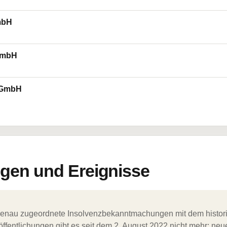
mbH
GmbH
e GmbH
en und Ereignisse
ergenau zugeordnete Insolvenzbekanntmachungen mit dem histori
ffentlichungen gibt es seit dem 2. August 2022 nicht mehr; ne