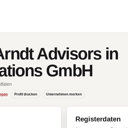
Arndt Advisors in
ations GmbH
tfalen
ngen
Profil drucken
Unternehmen merken
Registerdaten