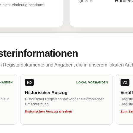
Quelle
Handelsr
 nicht eindeutig bestimmt
sterinformationen
ch Registerdokumente und Angaben, die in unserem lokalen Arch
HD
VÖ
HANDEN
LOKAL VORHANDEN
Historischer Auszug
Veröf
en auf
Historischer Registerinhalt vor der elektronischen
Regist
Umschreibung.
Register
Historischen Auszug ansehen
Zum Zei