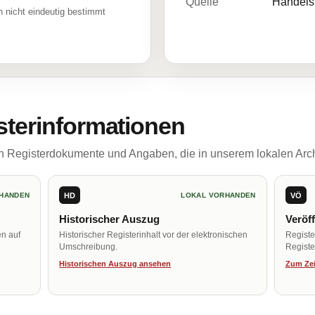
Quelle
Handelsr
 nicht eindeutig bestimmt
sterinformationen
ch Registerdokumente und Angaben, die in unserem lokalen Arch
HD
VÖ
HANDEN
LOKAL VORHANDEN
Historischer Auszug
Veröf
en auf
Historischer Registerinhalt vor der elektronischen
Regist
Umschreibung.
Register
Historischen Auszug ansehen
Zum Zei