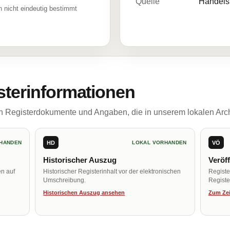
Quelle
Handelsr
 nicht eindeutig bestimmt
sterinformationen
ch Registerdokumente und Angaben, die in unserem lokalen Arch
HD
VÖ
HANDEN
LOKAL VORHANDEN
Historischer Auszug
Veröf
en auf
Historischer Registerinhalt vor der elektronischen
Regist
Umschreibung.
Register
Historischen Auszug ansehen
Zum Zei