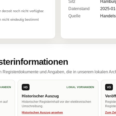
Sitz
Hambur
Datenstand
2025-01
r derzeit noch nicht verfügbar.
Quelle
Handelsr
 nicht eindeutig bestimmt
sterinformationen
ch Registerdokumente und Angaben, die in unserem lokalen Arch
HD
VÖ
HANDEN
LOKAL VORHANDEN
Historischer Auszug
Veröf
en auf
Historischer Registerinhalt vor der elektronischen
Regist
Umschreibung.
Register
Historischen Auszug ansehen
Zum Zei