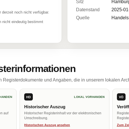
Sitz
Hambur
Datenstand
2025-01
r derzeit noch nicht verfügbar.
Quelle
Handelsr
 nicht eindeutig bestimmt
sterinformationen
ch Registerdokumente und Angaben, die in unserem lokalen Arch
HD
VÖ
HANDEN
LOKAL VORHANDEN
Historischer Auszug
Veröf
en auf
Historischer Registerinhalt vor der elektronischen
Regist
Umschreibung.
Register
Historischen Auszug ansehen
Zum Zei