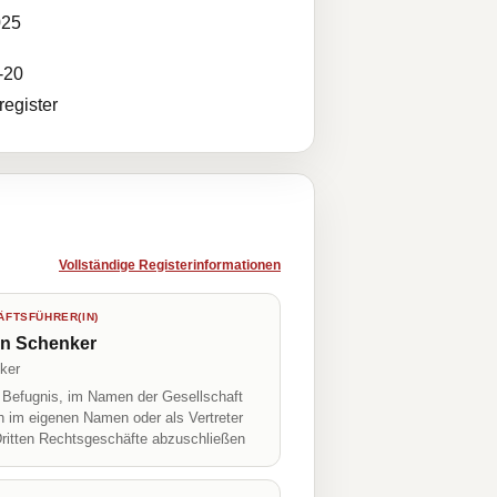
025
-20
egister
Vollständige Registerinformationen
FTSFÜHRER(IN)
on Schenker
ker
r Befugnis, im Namen der Gesellschaft
h im eigenen Namen oder als Vertreter
Dritten Rechtsgeschäfte abzuschließen