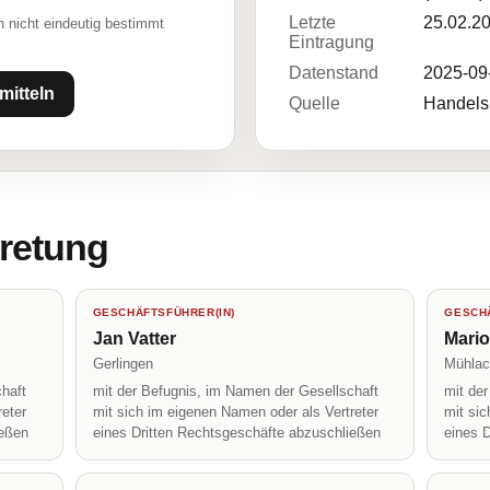
Letzte
25.02.2
 nicht eindeutig bestimmt
Eintragung
Datenstand
2025-09
mitteln
Quelle
Handelsr
tretung
GESCHÄFTSFÜHRER(IN)
GESCHÄ
Jan Vatter
Mari
Gerlingen
Mühlac
haft
mit der Befugnis, im Namen der Gesellschaft
mit de
reter
mit sich im eigenen Namen oder als Vertreter
mit sic
ießen
eines Dritten Rechtsgeschäfte abzuschließen
eines 