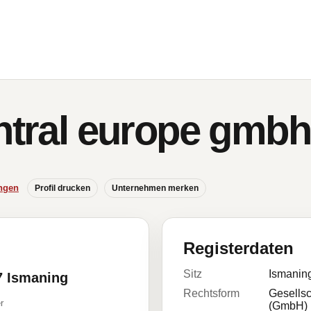
entral europe gmbh
ngen
Profil drucken
Unternehmen merken
Registerdaten
Sitz
Ismanin
37 Ismaning
Rechtsform
Gesellsc
r
(GmbH)