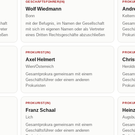
GESCHÄFTSFÜHRER(IN)
PROKUR
Wolf Wiedmann
Andr
Bonn
Keltern
haft
mit der Befugnis, im Namen der Gesellschaft
Gesamt
reter
mit sich im eigenen Namen oder als Vertreter
Geschä
ießen
eines Dritten Rechtsgeschäfte abzuschließen
Prokur
PROKURIST(IN)
PROKUR
Axel Helmert
Chris
Wien/Österreich
Herolds
Gesamtprokura gemeinsam mit einem
Gesamt
Geschäftsführer oder einem anderen
Geschä
Prokuristen
Prokur
PROKURIST(IN)
PROKUR
Franz Schaal
Heinz
Lich
Augsbu
Gesamtprokura gemeinsam mit einem
Gesamt
Geschäftsführer oder einem anderen
Geschä