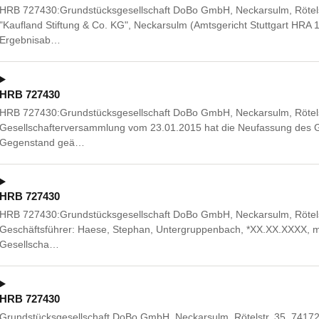
HRB 727430:Grundstücksgesellschaft DoBo GmbH, Neckarsulm, Rötelst
"Kaufland Stiftung & Co. KG", Neckarsulm (Amtsgericht Stuttgart HRA
Ergebnisab…
HRB 727430
HRB 727430:Grundstücksgesellschaft DoBo GmbH, Neckarsulm, Rötels
Gesellschafterversammlung vom 23.01.2015 hat die Neufassung des G
Gegenstand geä…
HRB 727430
HRB 727430:Grundstücksgesellschaft DoBo GmbH, Neckarsulm, Rötelstr
Geschäftsführer: Haese, Stephan, Untergruppenbach, *XX.XX.XXXX, m
Gesellscha…
HRB 727430
Grundstücksgesellschaft DoBo GmbH, Neckarsulm, Rötelstr. 35, 74172 