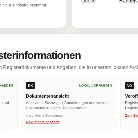
Quelle
Handelsr
 nicht eindeutig bestimmt
sterinformationen
ch Registerdokumente und Angaben, die in unserem lokalen Arch
DK
VÖ
HANDEN
LOKAL VORHANDEN
Dokumentenansicht
Veröf
en auf
Archivierte Satzungen, Anmeldungen und weitere
Regist
Dokumente aus dem Registerordner.
Register
4 archivierte Dokumente
Zum Zei
Dokumente ansehen