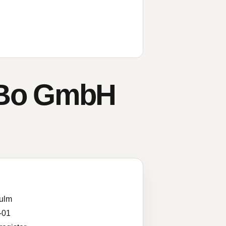
oBo GmbH
ulm
-01