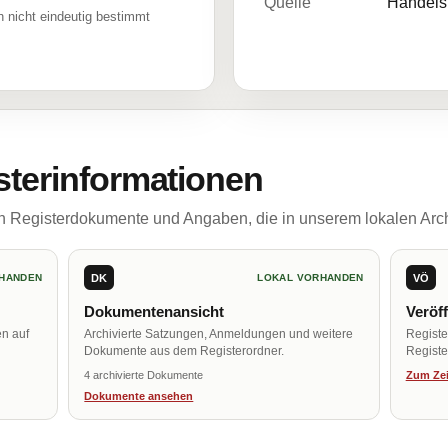
Quelle
Handelsr
 nicht eindeutig bestimmt
sterinformationen
ch Registerdokumente und Angaben, die in unserem lokalen Arch
DK
VÖ
HANDEN
LOKAL VORHANDEN
Dokumentenansicht
Veröf
en auf
Archivierte Satzungen, Anmeldungen und weitere
Regist
Dokumente aus dem Registerordner.
Register
4 archivierte Dokumente
Zum Zei
Dokumente ansehen