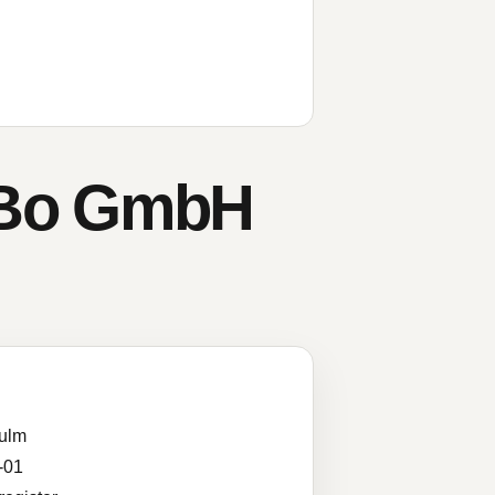
oBo GmbH
ulm
-01