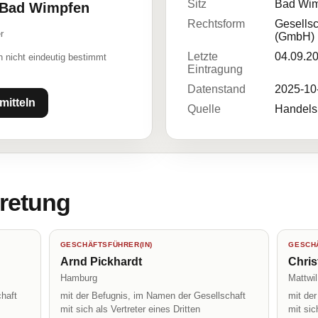
Sitz
Bad Wim
6 Bad Wimpfen
Rechtsform
Gesellsc
r
(GmbH)
Letzte
04.09.2
 nicht eindeutig bestimmt
Eintragung
Datenstand
2025-10
mitteln
Quelle
Handelsr
tretung
GESCHÄFTSFÜHRER(IN)
GESCHÄ
Arnd Pickhardt
Chris
Hamburg
Mattwil
haft
mit der Befugnis, im Namen der Gesellschaft
mit de
mit sich als Vertreter eines Dritten
mit sic