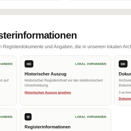
sterinformationen
ch Registerdokumente und Angaben, die in unserem lokalen Arch
HD
DK
HANDEN
LOKAL VORHANDEN
Historischer Auszug
Dokum
en auf
Historischer Registerinhalt vor der elektronischen
Archivi
Umschreibung.
Dokume
Historischen Auszug ansehen
3 archiv
Dokume
SI
HANDEN
LOKAL VORHANDEN
Registerinformationen