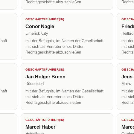
Rechtsgeschäfte abzuschließen
Rechts
GESCHÄFTSFÜHRER(IN)
GESCHÄ
Conor Nagle
Fried
Limerick City
Heilbr
haft
mit der Befugnis, im Namen der Gesellschaft
mit de
mit sich als Vertreter eines Dritten
mit sic
Rechtsgeschäfte abzuschließen
Rechts
GESCHÄFTSFÜHRER(IN)
GESCHÄ
Jan Holger Brenn
Jens 
Düsseldorf
Mainz
haft
mit der Befugnis, im Namen der Gesellschaft
mit de
mit sich als Vertreter eines Dritten
mit sic
Rechtsgeschäfte abzuschließen
Rechts
GESCHÄFTSFÜHRER(IN)
GESCHÄ
Marcel Haber
Marc
Heidelberg
Ottobe