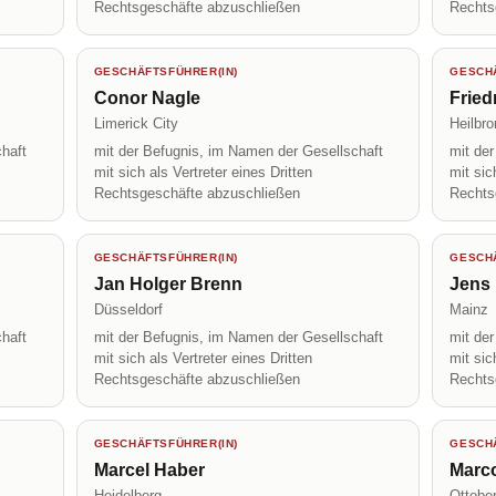
Rechtsgeschäfte abzuschließen
Rechts
GESCHÄFTSFÜHRER(IN)
GESCHÄ
Conor Nagle
Fried
Limerick City
Heilbr
haft
mit der Befugnis, im Namen der Gesellschaft
mit de
mit sich als Vertreter eines Dritten
mit sic
Rechtsgeschäfte abzuschließen
Rechts
GESCHÄFTSFÜHRER(IN)
GESCHÄ
Jan Holger Brenn
Jens 
Düsseldorf
Mainz
haft
mit der Befugnis, im Namen der Gesellschaft
mit de
mit sich als Vertreter eines Dritten
mit sic
Rechtsgeschäfte abzuschließen
Rechts
GESCHÄFTSFÜHRER(IN)
GESCHÄ
Marcel Haber
Marc
Heidelberg
Ottobe