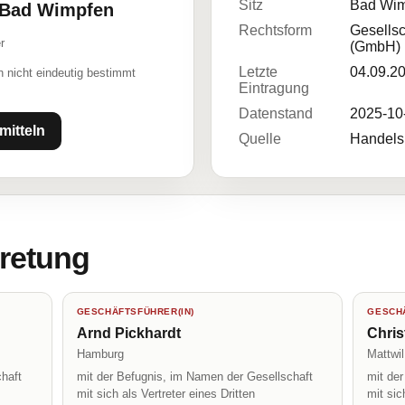
Sitz
Bad Wim
6 Bad Wimpfen
Rechtsform
Gesellsc
r
(GmbH)
Letzte
04.09.2
 nicht eindeutig bestimmt
Eintragung
Datenstand
2025-10
mitteln
Quelle
Handelsr
tretung
GESCHÄFTSFÜHRER(IN)
GESCHÄ
Arnd Pickhardt
Chris
Hamburg
Mattwil
haft
mit der Befugnis, im Namen der Gesellschaft
mit de
mit sich als Vertreter eines Dritten
mit sic