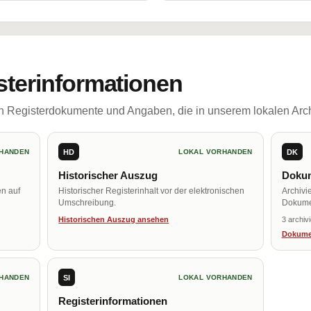
sterinformationen
ch Registerdokumente und Angaben, die in unserem lokalen Arch
HD
DK
HANDEN
LOKAL VORHANDEN
Historischer Auszug
Dokum
en auf
Historischer Registerinhalt vor der elektronischen
Archivi
Umschreibung.
Dokume
Historischen Auszug ansehen
3 archiv
Dokume
SI
HANDEN
LOKAL VORHANDEN
Registerinformationen