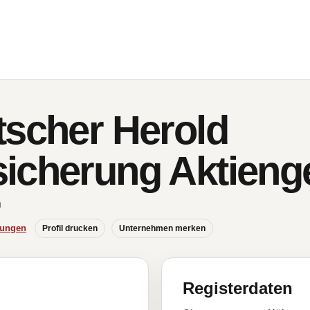
tscher Herold
icherung Aktienge
n
hungen
Profil drucken
Unternehmen merken
Registerdaten