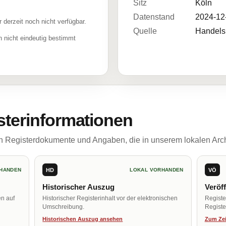
Sitz
Köln
Datenstand
2024-12
r derzeit noch nicht verfügbar.
Quelle
Handelsr
 nicht eindeutig bestimmt
sterinformationen
ch Registerdokumente und Angaben, die in unserem lokalen Arch
HD
VÖ
HANDEN
LOKAL VORHANDEN
Historischer Auszug
Veröf
en auf
Historischer Registerinhalt vor der elektronischen
Regist
Umschreibung.
Register
Historischen Auszug ansehen
Zum Zei