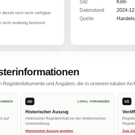
Sitz
Köln
Datenstand
2024-12
r derzeit noch nicht verfügbar.
Quelle
Handelsr
 nicht eindeutig bestimmt
sterinformationen
ch Registerdokumente und Angaben, die in unserem lokalen Arch
HD
VÖ
HANDEN
LOKAL VORHANDEN
Historischer Auszug
Veröf
en auf
Historischer Registerinhalt vor der elektronischen
Regist
Umschreibung.
Register
Historischen Auszug ansehen
Zum Zei