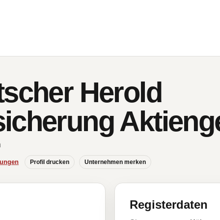
tscher Herold
icherung Aktienge
n
hungen
Profil drucken
Unternehmen merken
Registerdaten