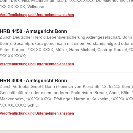
Demirbilek, Niki, Frankfurt am Main, *XX.XX.XXXX; Dr. Mitterlechner, 
*XX.XX.XXXX; Willmase…
Veröffentlichung und Unternehmen ansehen
HRB 4450 · Amtsgericht Bonn
Zurich Deutscher Herold Lebensversicherung Aktiengesellschaft, Bonn 
Bonn). Gesamtprokura gemeinsam mit einem Vorstandsmitglied oder e
Peter, Karben, *XX.XX.XXXX; Müller, Hans-Michael, Castrop-Rauxel, 
*XX.XX.XXXX;…
Veröffentlichung und Unternehmen ansehen
HRB 3009 · Amtsgericht Bonn
Zürich Vertriebs GmbH, Bonn (Heinrich-von-Kleist-Str. 12, 53113 Bo
Geschäftsführer oder einem anderen Prokuristen: Breuer, Anne, Köln, 
Meckenheim, *XX.XX.XXXX; Pfaffinger, Hartmut, Kelkheim, *XX.XX.XXX
*XX.XX.XXXX; Sch…
Veröffentlichung und Unternehmen ansehen