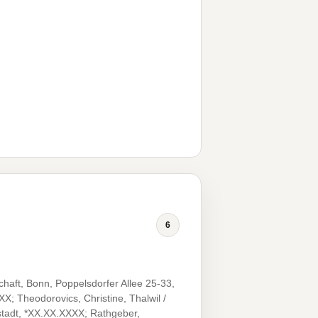
6
haft, Bonn, Poppelsdorfer Allee 25-33,
; Theodorovics, Christine, Thalwil /
stadt, *XX.XX.XXXX; Rathgeber,