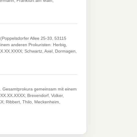
Hermann, Frankfurt am Main,
(Poppelsdorfer Allee 25-33, 53115
inem anderen Prokuristen: Herbig,
*XX.XX.XXXX; Schwartz, Axel, Dormagen,
nn). Gesamtprokura gemeinsam mit einem
*XX.XX.XXXX; Brexendorf, Volker,
X; Ribbert, Thilo, Meckenheim,