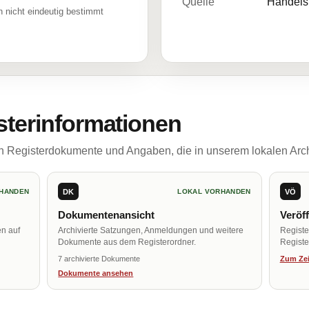
Quelle
Handelsr
 nicht eindeutig bestimmt
sterinformationen
ch Registerdokumente und Angaben, die in unserem lokalen Arch
DK
VÖ
HANDEN
LOKAL VORHANDEN
Dokumentenansicht
Veröf
en auf
Archivierte Satzungen, Anmeldungen und weitere
Regist
Dokumente aus dem Registerordner.
Register
7 archivierte Dokumente
Zum Zei
Dokumente ansehen