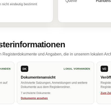
Quelle
Handelsr
 nicht eindeutig bestimmt
sterinformationen
ch Registerdokumente und Angaben, die in unserem lokalen Arch
DK
VÖ
HANDEN
LOKAL VORHANDEN
Dokumentenansicht
Veröf
en auf
Archivierte Satzungen, Anmeldungen und weitere
Regist
Dokumente aus dem Registerordner.
Register
7 archivierte Dokumente
Zum Zei
Dokumente ansehen