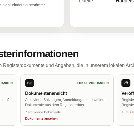
Quelle
Handelsr
 nicht eindeutig bestimmt
sterinformationen
ch Registerdokumente und Angaben, die in unserem lokalen Arch
DK
VÖ
HANDEN
LOKAL VORHANDEN
Dokumentenansicht
Veröf
en auf
Archivierte Satzungen, Anmeldungen und weitere
Regist
Dokumente aus dem Registerordner.
Register
7 archivierte Dokumente
Zum Zei
Dokumente ansehen