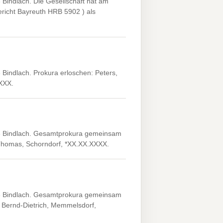
Bindlach. Die Gesellschaft hat am
richt Bayreuth HRB 5902 ) als
Bindlach. Prokura erloschen: Peters,
XXXX.
3 Bindlach. Gesamtprokura gemeinsam
 Thomas, Schorndorf, *XX.XX.XXXX.
3 Bindlach. Gesamtprokura gemeinsam
 Bernd-Dietrich, Memmelsdorf,