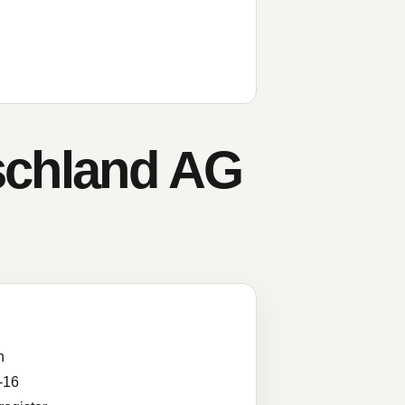
schland AG
n
-16