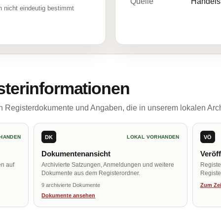
Quelle
Handelsr
 nicht eindeutig bestimmt
sterinformationen
ch Registerdokumente und Angaben, die in unserem lokalen Arch
DK
VÖ
HANDEN
LOKAL VORHANDEN
Dokumentenansicht
Veröf
en auf
Archivierte Satzungen, Anmeldungen und weitere
Regist
Dokumente aus dem Registerordner.
Register
9 archivierte Dokumente
Zum Zei
Dokumente ansehen