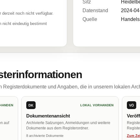
Sitz
Heidelb
Datenstand
2024-04
r derzeit noch nicht verfügbar.
Quelle
Handelsr
 nicht eindeutig bestimmt
sterinformationen
ch Registerdokumente und Angaben, die in unserem lokalen Arch
DK
VÖ
HANDEN
LOKAL VORHANDEN
Dokumentenansicht
Veröf
en auf
Archivierte Satzungen, Anmeldungen und weitere
Regist
Dokumente aus dem Registerordner.
Register
8 archivierte Dokumente
Zum Zei