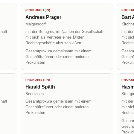
PROKURIST(IN)
PROKUR
Andreas Prager
Bart 
Malgersdorf
Kirchh
haft
mit der Befugnis, im Namen der Gesellschaft
mit de
mit sich als Vertreter eines Dritten
mit sic
Rechtsgeschäfte abzuschließen
Rechts
Gesamtprokura gemeinsam mit einem
Gesamt
Geschäftsführer oder einem anderen
Geschä
Prokuristen
Prokur
PROKURIST(IN)
PROKUR
Harald Späth
Hasm
Benningen
Stuttga
haft
Gesamtprokura gemeinsam mit einem
mit de
Geschäftsführer oder einem anderen
mit sic
Prokuristen
Rechts
Gesamt
Geschä
Prokur