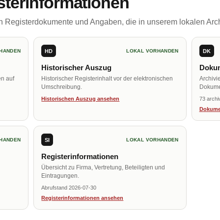
sterinformationen
ch Registerdokumente und Angaben, die in unserem lokalen Arch
HD
DK
HANDEN
LOKAL VORHANDEN
Historischer Auszug
Dokum
en auf
Historischer Registerinhalt vor der elektronischen
Archivi
Umschreibung.
Dokume
Historischen Auszug ansehen
73 archi
Dokume
SI
HANDEN
LOKAL VORHANDEN
Registerinformationen
Übersicht zu Firma, Vertretung, Beteiligten und
Eintragungen.
Abrufstand 2026-07-30
Registerinformationen ansehen