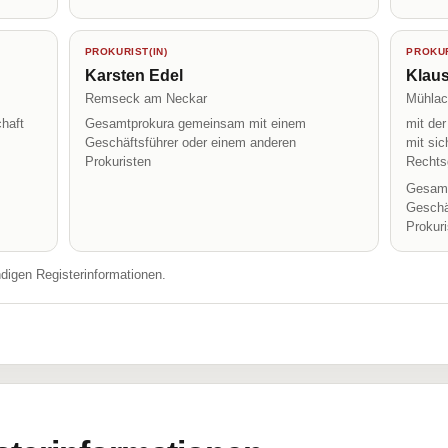
PROKURIST(IN)
PROKUR
Karsten Edel
Klau
Remseck am Neckar
Mühlac
haft
Gesamtprokura gemeinsam mit einem
mit de
Geschäftsführer oder einem anderen
mit sic
Prokuristen
Rechts
Gesamt
Geschä
Prokur
ndigen Registerinformationen.