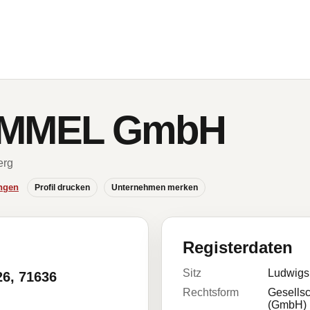
MMEL GmbH
erg
ngen
Profil drucken
Unternehmen merken
Registerdaten
Sitz
Ludwigs
26, 71636
Rechtsform
Gesellsc
(GmbH)