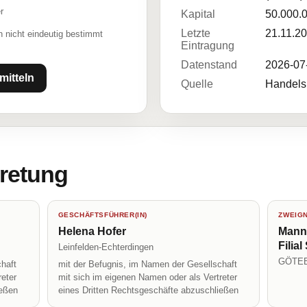
r
Kapital
50.000.
Letzte
21.11.2
 nicht eindeutig bestimmt
Eintragung
Datenstand
2026-07
mitteln
Quelle
Handelsr
tretung
GESCHÄFTSFÜHRER(IN)
ZWEIG
Helena Hofer
Mann
Filial
Leinfelden-Echterdingen
GÖTE
haft
mit der Befugnis, im Namen der Gesellschaft
reter
mit sich im eigenen Namen oder als Vertreter
ießen
eines Dritten Rechtsgeschäfte abzuschließen