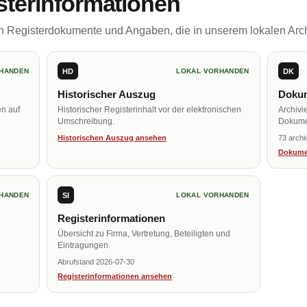
sterinformationen
ch Registerdokumente und Angaben, die in unserem lokalen Arch
HD
DK
HANDEN
LOKAL VORHANDEN
Historischer Auszug
Dokum
en auf
Historischer Registerinhalt vor der elektronischen
Archivi
Umschreibung.
Dokume
Historischen Auszug ansehen
73 archi
Dokume
SI
HANDEN
LOKAL VORHANDEN
Registerinformationen
Übersicht zu Firma, Vertretung, Beteiligten und
Eintragungen.
Abrufstand 2026-07-30
Registerinformationen ansehen