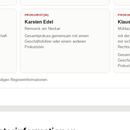
PROKURIST(IN)
PROKUR
Karsten Edel
Klau
Remseck am Neckar
Mühlac
haft
Gesamtprokura gemeinsam mit einem
mit de
Geschäftsführer oder einem anderen
mit sic
Prokuristen
Rechts
Gesamt
Geschä
Prokur
ndigen Registerinformationen.