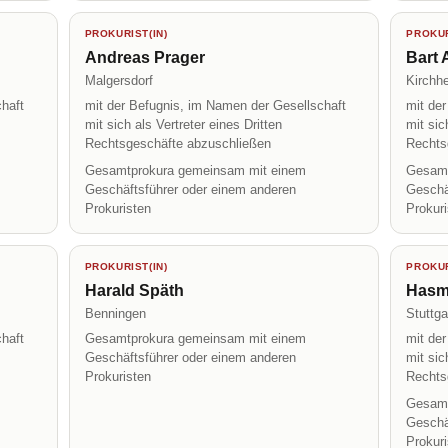
PROKURIST(IN)
PROKUR
Andreas Prager
Bart 
Malgersdorf
Kirchh
haft
mit der Befugnis, im Namen der Gesellschaft
mit de
mit sich als Vertreter eines Dritten
mit sic
Rechtsgeschäfte abzuschließen
Rechts
Gesamtprokura gemeinsam mit einem
Gesamt
Geschäftsführer oder einem anderen
Geschä
Prokuristen
Prokur
PROKURIST(IN)
PROKUR
Harald Späth
Hasm
Benningen
Stuttga
haft
Gesamtprokura gemeinsam mit einem
mit de
Geschäftsführer oder einem anderen
mit sic
Prokuristen
Rechts
Gesamt
Geschä
Prokur