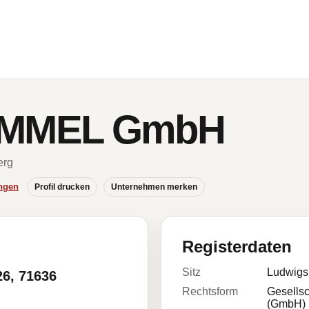
MMEL GmbH
erg
ngen
Profil drucken
Unternehmen merken
Registerdaten
Sitz
Ludwigs
26, 71636
Rechtsform
Gesellsc
(GmbH)