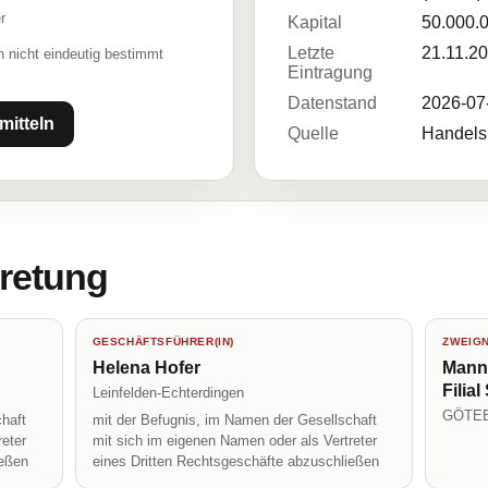
r
Kapital
50.000.
Letzte
21.11.2
 nicht eindeutig bestimmt
Eintragung
Datenstand
2026-07
mitteln
Quelle
Handelsr
tretung
GESCHÄFTSFÜHRER(IN)
ZWEIG
Helena Hofer
Mann
Filial
Leinfelden-Echterdingen
GÖTE
haft
mit der Befugnis, im Namen der Gesellschaft
reter
mit sich im eigenen Namen oder als Vertreter
ießen
eines Dritten Rechtsgeschäfte abzuschließen