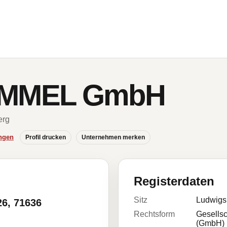
MMEL GmbH
erg
ngen
Profil drucken
Unternehmen merken
Registerdaten
Sitz
Ludwigs
26, 71636
Rechtsform
Gesellsc
(GmbH)