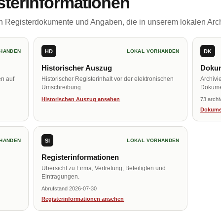
sterinformationen
ch Registerdokumente und Angaben, die in unserem lokalen Arch
HD
DK
HANDEN
LOKAL VORHANDEN
Historischer Auszug
Dokum
en auf
Historischer Registerinhalt vor der elektronischen
Archivi
Umschreibung.
Dokume
Historischen Auszug ansehen
73 archi
Dokume
SI
HANDEN
LOKAL VORHANDEN
Registerinformationen
Übersicht zu Firma, Vertretung, Beteiligten und
Eintragungen.
Abrufstand 2026-07-30
Registerinformationen ansehen