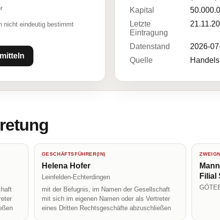
r
Kapital
50.000.
Letzte
21.11.2
 nicht eindeutig bestimmt
Eintragung
Datenstand
2026-07
mitteln
Quelle
Handelsr
tretung
GESCHÄFTSFÜHRER(IN)
ZWEIG
Helena Hofer
Mann
Filial
Leinfelden-Echterdingen
GÖTE
haft
mit der Befugnis, im Namen der Gesellschaft
reter
mit sich im eigenen Namen oder als Vertreter
ießen
eines Dritten Rechtsgeschäfte abzuschließen