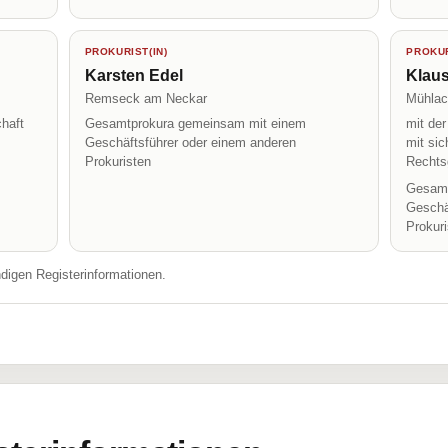
PROKURIST(IN)
PROKUR
Karsten Edel
Klau
Remseck am Neckar
Mühlac
haft
Gesamtprokura gemeinsam mit einem
mit de
Geschäftsführer oder einem anderen
mit sic
Prokuristen
Rechts
Gesamt
Geschä
Prokur
ndigen Registerinformationen.