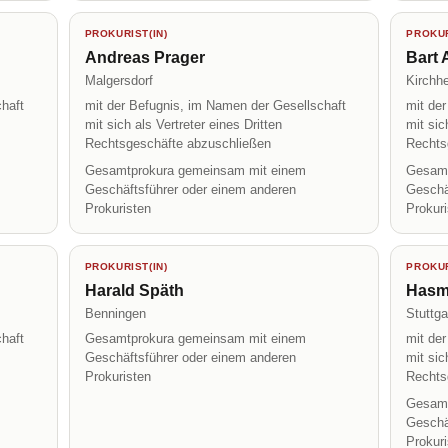
PROKURIST(IN)
PROKUR
Andreas Prager
Bart 
Malgersdorf
Kirchh
haft
mit der Befugnis, im Namen der Gesellschaft
mit de
mit sich als Vertreter eines Dritten
mit sic
Rechtsgeschäfte abzuschließen
Rechts
Gesamtprokura gemeinsam mit einem
Gesamt
Geschäftsführer oder einem anderen
Geschä
Prokuristen
Prokur
PROKURIST(IN)
PROKUR
Harald Späth
Hasm
Benningen
Stuttga
haft
Gesamtprokura gemeinsam mit einem
mit de
Geschäftsführer oder einem anderen
mit sic
Prokuristen
Rechts
Gesamt
Geschä
Prokur