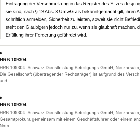
Eintragung der Verschmelzung in das Register des Sitzes desjen
sie sind, nach § 19 Abs. 3 UmwG als bekanntgemacht gilt, ihren
schriftlich anmelden, Sicherheit zu leisten, soweit sie nicht Befr
steht den Gläubigern jedoch nur zu, wenn sie glaubhaft machen, 
Erfüllung ihrer Forderung gefährdet wird.
HRB 109304
HRB 109304: Schwarz Dienstleistung Beteiligungs-GmbH, Neckarsulm, S
Die Gesellschaft (übertragender Rechtsträger) ist aufgrund des Vers
und…
HRB 109304
HRB 109304: Schwarz Dienstleistung Beteiligungs-GmbH, Neckarsulm, S
Gesamtprokura gemeinsam mit einem Geschäftsführer oder einem ande
Nam…