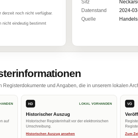
Sitz
Neckars
Datenstand
2024-03
r derzeit noch nicht verfügbar.
Quelle
Handelsr
 nicht eindeutig bestimmt
sterinformationen
ch Registerdokumente und Angaben, die in unserem lokalen Arch
HD
VÖ
HANDEN
LOKAL VORHANDEN
Historischer Auszug
Veröf
en auf
Historischer Registerinhalt vor der elektronischen
Regist
Umschreibung.
Register
Historischen Auszug ansehen
Zum Zei