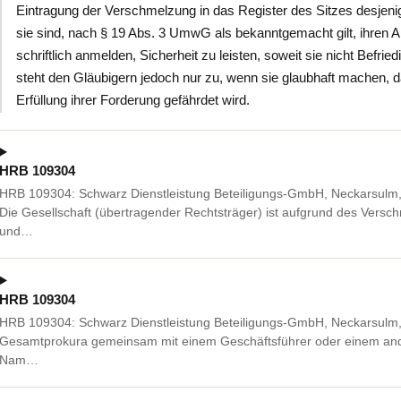
Eintragung der Verschmelzung in das Register des Sitzes desjen
sie sind, nach § 19 Abs. 3 UmwG als bekanntgemacht gilt, ihren
schriftlich anmelden, Sicherheit zu leisten, soweit sie nicht Befr
steht den Gläubigern jedoch nur zu, wenn sie glaubhaft machen, 
Erfüllung ihrer Forderung gefährdet wird.
HRB 109304
HRB 109304: Schwarz Dienstleistung Beteiligungs-GmbH, Neckarsulm, S
Die Gesellschaft (übertragender Rechtsträger) ist aufgrund des Vers
und…
HRB 109304
HRB 109304: Schwarz Dienstleistung Beteiligungs-GmbH, Neckarsulm, S
Gesamtprokura gemeinsam mit einem Geschäftsführer oder einem ande
Nam…