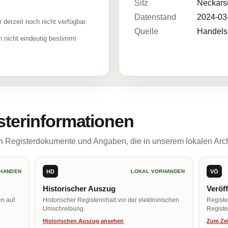
Sitz
Neckars
Datenstand
2024-03
r derzeit noch nicht verfügbar.
Quelle
Handelsr
 nicht eindeutig bestimmt
sterinformationen
ch Registerdokumente und Angaben, die in unserem lokalen Arch
HD
VÖ
HANDEN
LOKAL VORHANDEN
Historischer Auszug
Veröf
en auf
Historischer Registerinhalt vor der elektronischen
Regist
Umschreibung.
Register
Historischen Auszug ansehen
Zum Zei