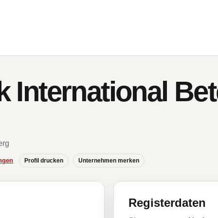
ik International Be
erg
ngen
Profil drucken
Unternehmen merken
Registerdaten