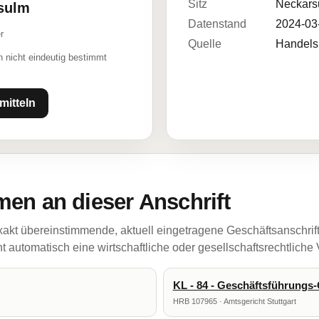
Sitz
Neckars
rsulm
Datenstand
2024-03
r
Quelle
Handelsr
 nicht eindeutig bestimmt
mitteln
en an dieser Anschrift
akt übereinstimmende, aktuell eingetragene Geschäftsanschrif
 automatisch eine wirtschaftliche oder gesellschaftsrechtliche
KL - 84 - Geschäftsführung
HRB 107965 · Amtsgericht Stuttgart