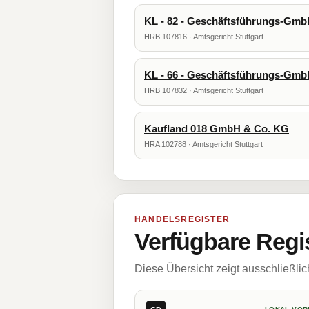
KL - 82 - Geschäftsführungs-Gm
HRB 107816 · Amtsgericht Stuttgart
KL - 66 - Geschäftsführungs-Gm
HRB 107832 · Amtsgericht Stuttgart
Kaufland 018 GmbH & Co. KG
HRA 102788 · Amtsgericht Stuttgart
HANDELSREGISTER
Verfügbare Regi
Diese Übersicht zeigt ausschließli