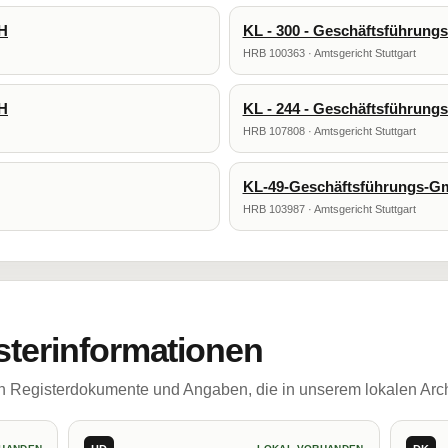
bH
KL - 300 - Geschäftsführun
HRB 100363 · Amtsgericht Stuttgart
bH
KL - 244 - Geschäftsführun
HRB 107808 · Amtsgericht Stuttgart
KL-49-Geschäftsführungs-
HRB 103987 · Amtsgericht Stuttgart
sterinformationen
ch Registerdokumente und Angaben, die in unserem lokalen Arch