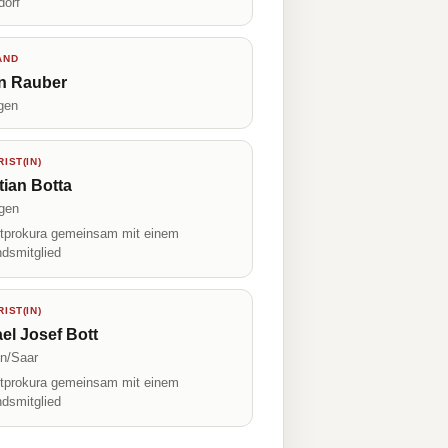
dorf
AND
an Rauber
gen
IST(IN)
tian Botta
gen
prokura gemeinsam mit einem
ndsmitglied
IST(IN)
el Josef Bott
en/Saar
prokura gemeinsam mit einem
ndsmitglied