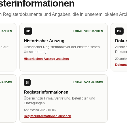
sterinformationen
ch Registerdokumente und Angaben, die in unserem lokalen Arch
HD
DK
HANDEN
LOKAL VORHANDEN
Historischer Auszug
Dokum
en auf
Historischer Registerinhalt vor der elektronischen
Archivi
Umschreibung.
Dokume
Historischen Auszug ansehen
20 archi
Dokume
SI
HANDEN
LOKAL VORHANDEN
Registerinformationen
Übersicht zu Firma, Vertretung, Beteiligten und
Eintragungen.
Abrufstand 2025-10-06
Registerinformationen ansehen