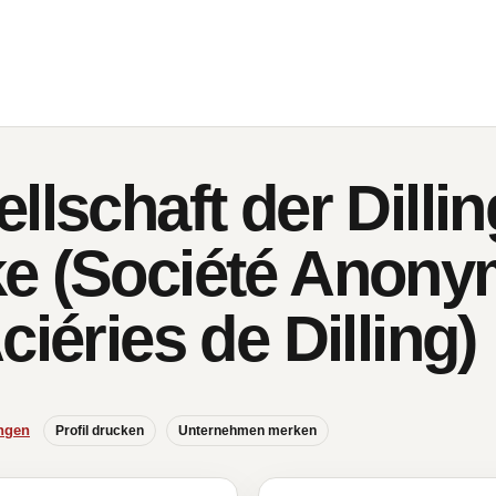
llschaft der Dillin
e (Société Anony
ciéries de Dilling)
ngen
Profil drucken
Unternehmen merken