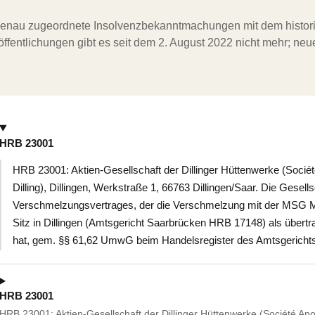
ergenau zugeordnete Insolvenzbekanntmachungen mit dem histori
ffentlichungen gibt es seit dem 2. August 2022 nicht mehr; ne
HRB 23001
HRB 23001: Aktien-Gesellschaft der Dillinger Hüttenwerke (Socié
Dilling), Dillingen, Werkstraße 1, 66763 Dillingen/Saar. Die Gesell
Verschmelzungsvertrages, der die Verschmelzung mit der MSG Mi
Sitz in Dillingen (Amtsgericht Saarbrücken HRB 17148) als über
hat, gem. §§ 61,62 UmwG beim Handelsregister des Amtsgerichts
HRB 23001
HRB 23001: Aktien-Gesellschaft der Dillinger Hüttenwerke (Société An