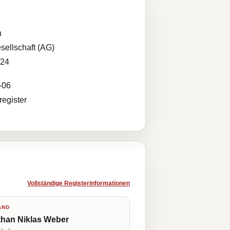
n
sellschaft (AG)
024
-06
egister
Vollständige Registerinformationen
AND
than Niklas Weber