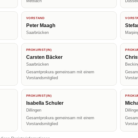
Mettlach
Düssel
VORSTAND
VORST
Peter Maagh
Stef
Saarbrücken
Marpin
PROKURIST(IN)
PROKUR
Carsten Bäcker
Chris
Saarbrücken
Beckin
Gesamtprokura gemeinsam mit einem
Gesamt
Vorstandsmitglied
Vorsta
PROKURIST(IN)
PROKUR
Isabella Schuler
Micha
Dillingen
Dilling
Gesamtprokura gemeinsam mit einem
Gesamt
Vorstandsmitglied
Vorsta