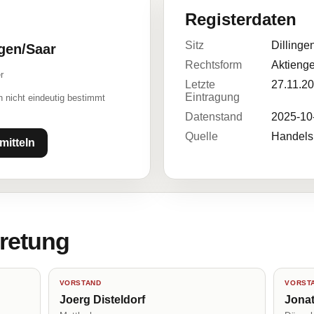
Registerdaten
Sitz
Dillinge
ngen/Saar
Rechtsform
Aktienge
r
Letzte
27.11.2
Eintragung
 nicht eindeutig bestimmt
Datenstand
2025-10
Quelle
Handelsr
mitteln
tretung
VORSTAND
VORST
Joerg Disteldorf
Jona