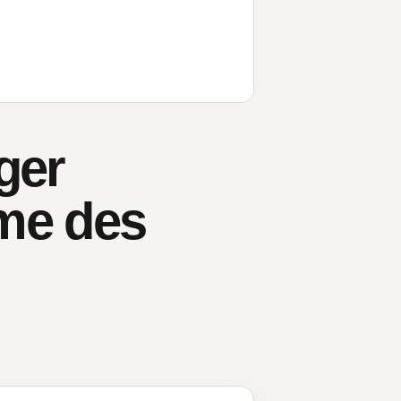
ger
me des