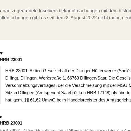
ergenau zugeordnete Insolvenzbekanntmachungen mit dem histori
ffentlichungen gibt es seit dem 2. August 2022 nicht mehr; ne
HRB 23001
HRB 23001: Aktien-Gesellschaft der Dillinger Hüttenwerke (Socié
Dilling), Dillingen, Werkstraße 1, 66763 Dillingen/Saar. Die Gesell
Verschmelzungsvertrages, der die Verschmelzung mit der MSG Mi
Sitz in Dillingen (Amtsgericht Saarbrücken HRB 17148) als über
hat, gem. §§ 61,62 UmwG beim Handelsregister des Amtsgerichts
HRB 23001
HRB 23001: Aktien-Gesellschaft der Dillinger Hüttenwerke (Société An