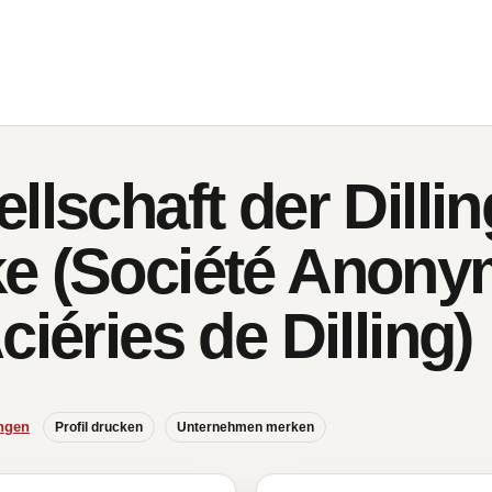
llschaft der Dillin
e (Société Anony
ciéries de Dilling)
ngen
Profil drucken
Unternehmen merken