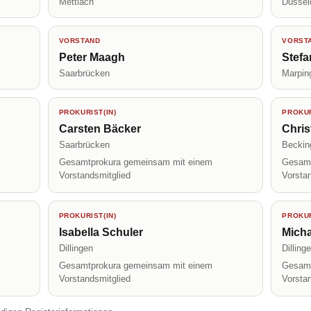
Mettlach
Düssel
VORSTAND
VORST
Peter Maagh
Stef
Saarbrücken
Marpin
PROKURIST(IN)
PROKUR
Carsten Bäcker
Chris
Saarbrücken
Beckin
Gesamtprokura gemeinsam mit einem
Gesamt
Vorstandsmitglied
Vorsta
PROKURIST(IN)
PROKUR
Isabella Schuler
Micha
Dillingen
Dilling
Gesamtprokura gemeinsam mit einem
Gesamt
Vorstandsmitglied
Vorsta