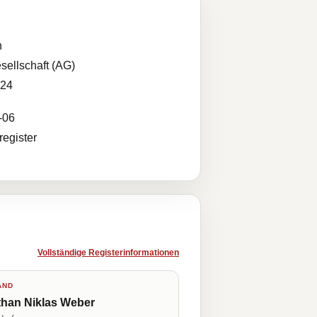
n
sellschaft (AG)
024
-06
egister
Vollständige Registerinformationen
AND
than Niklas Weber