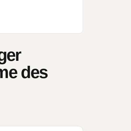
ger
me des