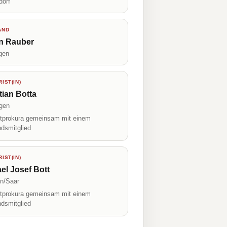
dorf
AND
an Rauber
gen
IST(IN)
tian Botta
gen
prokura gemeinsam mit einem
ndsmitglied
IST(IN)
el Josef Bott
en/Saar
prokura gemeinsam mit einem
ndsmitglied