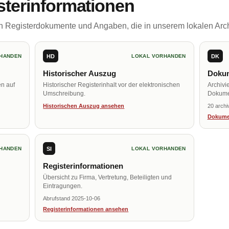
sterinformationen
ch Registerdokumente und Angaben, die in unserem lokalen Arch
HD
DK
HANDEN
LOKAL VORHANDEN
Historischer Auszug
Dokum
en auf
Historischer Registerinhalt vor der elektronischen
Archivi
Umschreibung.
Dokume
Historischen Auszug ansehen
20 archi
Dokume
SI
HANDEN
LOKAL VORHANDEN
Registerinformationen
Übersicht zu Firma, Vertretung, Beteiligten und
Eintragungen.
Abrufstand 2025-10-06
Registerinformationen ansehen