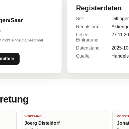
Registerdaten
Sitz
Dillinge
ngen/Saar
Rechtsform
Aktienge
r
Letzte
27.11.2
Eintragung
 nicht eindeutig bestimmt
Datenstand
2025-10
Quelle
Handelsr
mitteln
tretung
VORSTAND
VORST
Joerg Disteldorf
Jona