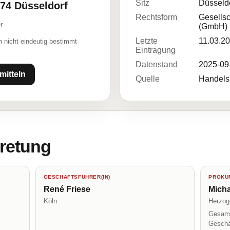
Sitz
Düsseld
474 Düsseldorf
Rechtsform
Gesellsc
r
(GmbH)
Letzte
11.03.2
 nicht eindeutig bestimmt
Eintragung
Datenstand
2025-09
mitteln
Quelle
Handelsr
tretung
GESCHÄFTSFÜHRER(IN)
PROKUR
René Friese
Micha
Köln
Herzog
Gesamt
Geschä