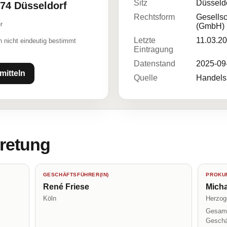
Sitz
Düsseld
474 Düsseldorf
Rechtsform
Gesellsc
r
(GmbH)
Letzte
11.03.2
 nicht eindeutig bestimmt
Eintragung
Datenstand
2025-09
mitteln
Quelle
Handelsr
tretung
GESCHÄFTSFÜHRER(IN)
PROKUR
René Friese
Micha
Köln
Herzog
Gesamt
Geschä