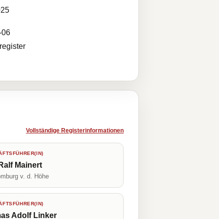
025
-06
egister
Vollständige Registerinformationen
FTSFÜHRER(IN)
Ralf Mainert
mburg v. d. Höhe
FTSFÜHRER(IN)
s Adolf Linker