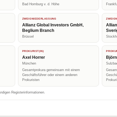
Bad Homburg v. d. Höhe
Frankf
ZWEIGNIEDERLASSUNG
ZWEIG
Allianz Global Investors GmbH,
Allia
Beglium Branch
Sverig
Brüssel
Stockh
PROKURIST(IN)
PROKUR
Axel Horrer
Björn
München
Sulzba
Gesamtprokura gemeinsam mit einem
Gesamt
Geschäftsführer oder einem anderen
Geschä
Prokuristen
Prokur
ändigen Registerinformationen.