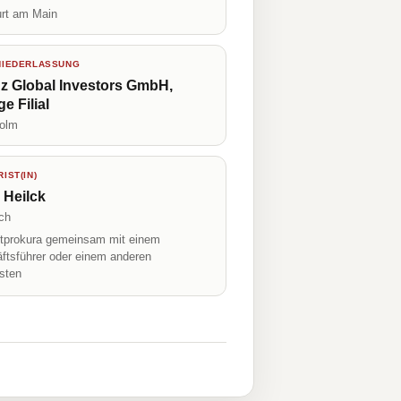
urt am Main
NIEDERLASSUNG
nz Global Investors GmbH,
e Filial
olm
IST(IN)
 Heilck
ch
prokura gemeinsam mit einem
ftsführer oder einem anderen
isten