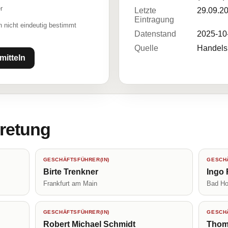
r
Letzte
29.09.2
Eintragung
 nicht eindeutig bestimmt
Datenstand
2025-10
Quelle
Handelsr
mitteln
tretung
GESCHÄFTSFÜHRER(IN)
GESCHÄ
Birte Trenkner
Ingo 
Frankfurt am Main
Bad Ho
GESCHÄFTSFÜHRER(IN)
GESCHÄ
Robert Michael Schmidt
Thoma