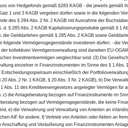
luss von Hedgefonds gemäß §283 KAGB - die jeweils gemäß i
Satz 1 und 3 KAGB vergeben dürfen sowie in die folgenden V
de des § 284 Abs. 2 Nr. 2 KAGB mit Ausnahme der Buchstaben e 
. d. § 285 Abs. 2 KAGB Kapitalisierungsprodukte gemäß § 1 A
, die Gelddarlehen gemäß § 285 Abs. 2 KAGB sowie Gelddarle
n folgende Vermögensgegenstände investieren dürfen: - die
d der kollektiven Vermögensverwaltung sind daneben EU-OGAW
schen Investmentvermögen vergleichbar sind. (3) Die Gesellscha
altung einzelner in Finanzinstrumenten im Sinne des § 1 Abs.
 Entscheidungsspielraum einschließlich der Portfolioverwaltu
20 Abs. 2 Nr. 1 KAGB, § 20 Abs. 3 Nr. 2 KAGB), b) Die Verwaltu
 1 Abs. 11 des Kreditwesengesetzes angelegter Vermögen für 
. c) die Anlageberatung bezogen auf Finanzinstrumente im Sin
eberatung bezogen auf Vermögensgegenstände, die keine Finan
ind, e) die Verwahrung und Verwaltung von Anteilen an inländ
en AIF für andere, f) Vertrieb von Anteilen oder Aktien an fre
e Anschaffung und Veräußerung von Finanzinstrumenten Anlagev