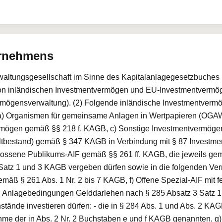
ernehmens
verwaltungsgesellschaft im Sinne des Kapitalanlagegesetzbuch
von inländischen Investmentvermögen und EU-Investmentvermö
rmögensverwaltung). (2) Folgende inländische Investmentverm
a) Organismen für gemeinsame Anlagen in Wertpapieren (OGAW) 
mögen gemäß §§ 218 f. KAGB, c) Sonstige Investmentvermögen
tbestand) gemäß § 347 KAGB in Verbindung mit § 87 Investmentg
lossene Publikums-AIF gemäß §§ 261 ff. KAGB, die jeweils g
Satz 1 und 3 KAGB vergeben dürfen sowie in die folgenden V
mäß § 261 Abs. 1 Nr. 2 bis 7 KAGB, f) Offene Spezial-AIF mit
n Anlagebedingungen Gelddarlehen nach § 285 Absatz 3 Satz 
tände investieren dürfen: - die in § 284 Abs. 1 und Abs. 2 KA
 der in Abs. 2 Nr. 2 Buchstaben e und f KAGB genannten, g) 