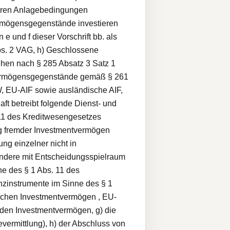
hren Anlagebedingungen
ermögensgegenstände investieren
und f dieser Vorschrift bb. als
bs. 2 VAG, h) Geschlossene
hen nach § 285 Absatz 3 Satz 1
 Vermögensgegenstände gemäß § 261
, EU-AIF sowie ausländische AIF,
ft betreibt folgende Dienst- und
 11 des Kreditwesengesetzes
ng fremder Investmentvermögen
ng einzelner nicht in
andere mit Entscheidungsspielraum
ne des § 1 Abs. 11 des
zinstrumente im Sinne des § 1
ischen Investmentvermögen , EU-
mden Investmentvermögen, g) die
ermittlung), h) der Abschluss von