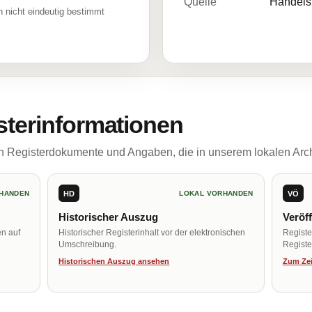
Quelle
Handelsr
 nicht eindeutig bestimmt
sterinformationen
ch Registerdokumente und Angaben, die in unserem lokalen Arch
HD
VÖ
HANDEN
LOKAL VORHANDEN
Historischer Auszug
Veröf
en auf
Historischer Registerinhalt vor der elektronischen
Regist
Umschreibung.
Register
Historischen Auszug ansehen
Zum Zei