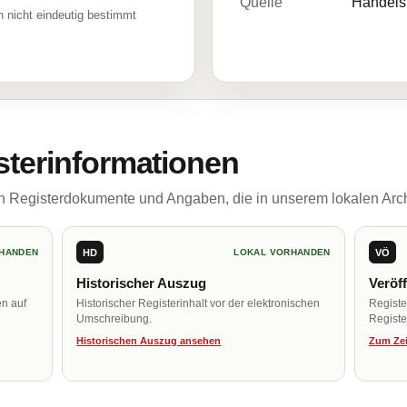
Quelle
Handelsr
 nicht eindeutig bestimmt
sterinformationen
ch Registerdokumente und Angaben, die in unserem lokalen Arch
HD
VÖ
HANDEN
LOKAL VORHANDEN
Historischer Auszug
Veröf
en auf
Historischer Registerinhalt vor der elektronischen
Regist
Umschreibung.
Register
Historischen Auszug ansehen
Zum Zei