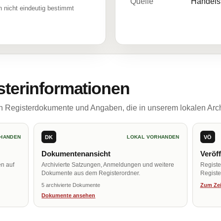
Quelle
Handelsr
 nicht eindeutig bestimmt
sterinformationen
ch Registerdokumente und Angaben, die in unserem lokalen Arch
DK
VÖ
HANDEN
LOKAL VORHANDEN
Dokumentenansicht
Veröf
en auf
Archivierte Satzungen, Anmeldungen und weitere
Regist
Dokumente aus dem Registerordner.
Register
5 archivierte Dokumente
Zum Zei
Dokumente ansehen