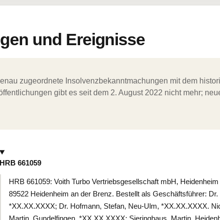
en und Ereignisse
ergenau zugeordnete Insolvenzbekanntmachungen mit dem histori
ffentlichungen gibt es seit dem 2. August 2022 nicht mehr; ne
HRB 661059
HRB 661059: Voith Turbo Vertriebsgesellschaft mbH, Heidenheim 
89522 Heidenheim an der Brenz. Bestellt als Geschäftsführer: Dr. 
*XX.XX.XXXX; Dr. Hofmann, Stefan, Neu-Ulm, *XX.XX.XXXX. Nic
Martin, Gundelfingen, *XX.XX.XXXX; Sieringhaus, Martin, Heide