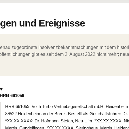
en und Ereignisse
ergenau zugeordnete Insolvenzbekanntmachungen mit dem histori
ffentlichungen gibt es seit dem 2. August 2022 nicht mehr; ne
HRB 661059
HRB 661059: Voith Turbo Vertriebsgesellschaft mbH, Heidenheim 
89522 Heidenheim an der Brenz. Bestellt als Geschäftsführer: Dr. 
*XX.XX.XXXX; Dr. Hofmann, Stefan, Neu-Ulm, *XX.XX.XXXX. Nic
Martin, Gundelfingen, *XX.XX.XXXX; Sieringhaus, Martin, Heide