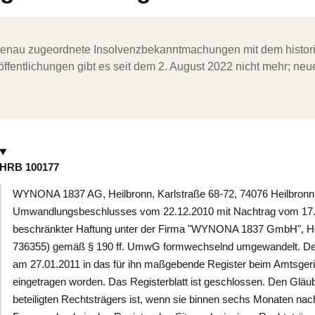
ergenau zugeordnete Insolvenzbekanntmachungen mit dem histori
ffentlichungen gibt es seit dem 2. August 2022 nicht mehr; ne
HRB 100177
WYNONA 1837 AG, Heilbronn, Karlstraße 68-72, 74076 Heilbronn. 
Umwandlungsbeschlusses vom 22.12.2010 mit Nachtrag vom 17.01
beschränkter Haftung unter der Firma "WYNONA 1837 GmbH", Hei
736355) gemäß § 190 ff. UmwG formwechselnd umgewandelt. Der
am 27.01.2011 in das für ihn maßgebende Register beim Amtsgeri
eingetragen worden. Das Registerblatt ist geschlossen. Den Gl
beteiligten Rechtsträgers ist, wenn sie binnen sechs Monaten na