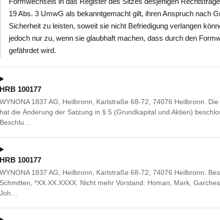
Formwechsels in das Register des Sitzes desjenigen Rechtsträger
19 Abs. 3 UmwG als bekanntgemacht gilt, ihren Anspruch nach Gr
Sicherheit zu leisten, soweit sie nicht Befriedigung verlangen kö
jedoch nur zu, wenn sie glaubhaft machen, dass durch den Formwe
gefährdet wird.
HRB 100177
WYNONA 1837 AG, Heilbronn, Karlstraße 68-72, 74076 Heilbronn. D
hat die Änderung der Satzung in § 5 (Grundkapital und Aktien) beschlo
Beschlu…
HRB 100177
WYNONA 1837 AG, Heilbronn, Karlstraße 68-72, 74076 Heilbronn. Beste
Schmitten, *XX.XX.XXXX. Nicht mehr Vorstand: Homan, Mark, Garches 
Joh…