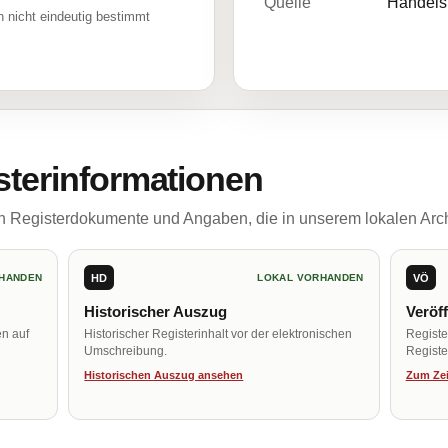
Quelle
Handelsr
 nicht eindeutig bestimmt
sterinformationen
ch Registerdokumente und Angaben, die in unserem lokalen Arch
HD
VÖ
HANDEN
LOKAL VORHANDEN
Historischer Auszug
Veröf
en auf
Historischer Registerinhalt vor der elektronischen
Regist
Umschreibung.
Register
Historischen Auszug ansehen
Zum Zei