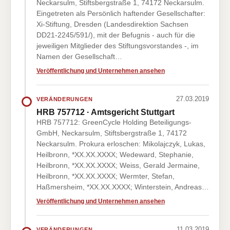
Neckarsulm, Stiftsbergstraße 1, 74172 Neckarsulm.
Eingetreten als Persönlich haftender Gesellschafter:
Xi-Stiftung, Dresden (Landesdirektion Sachsen
DD21-2245/591/), mit der Befugnis - auch für die
jeweiligen Mitglieder des Stiftungsvorstandes -, im
Namen der Gesellschaft…
Veröffentlichung und Unternehmen ansehen
27.03.2019
VERÄNDERUNGEN
HRB 757712 · Amtsgericht Stuttgart
HRB 757712: GreenCycle Holding Beteiligungs-
GmbH, Neckarsulm, Stiftsbergstraße 1, 74172
Neckarsulm. Prokura erloschen: Mikolajczyk, Lukas,
Heilbronn, *XX.XX.XXXX; Wedeward, Stephanie,
Heilbronn, *XX.XX.XXXX; Weiss, Gerald Jermaine,
Heilbronn, *XX.XX.XXXX; Wermter, Stefan,
Haßmersheim, *XX.XX.XXXX; Winterstein, Andreas…
Veröffentlichung und Unternehmen ansehen
11.03.2019
VERÄNDERUNGEN