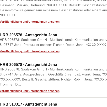
HRB 513108: Linimed Rhein-Ruhr GmbH, Jena, Fregestraße 8, 07747 
Liesmann, Markus, Dortmund, *XX.XX.XXXX. Bestellt: Geschäftsführer:
Gesamtprokura gemeinsam mit einem Geschäftsführer oder einem ander
*XX.XX.XX…
Veröffentlichung und Unternehmen ansehen
HRB 206578 · Amtsgericht Jena
HRB 206578: Saalekom GmbH - Multifunktionale Kommunikation und vir
8, 07747 Jena. Prokura erloschen: Richter, Robin, Jena, *XX.XX.XXXX.
Veröffentlichung und Unternehmen ansehen
HRB 206578 · Amtsgericht Jena
HRB 206578: Saalekom GmbH - Multifunktionale Kommunikation und vir
8, 07747 Jena. Ausgeschieden: Geschäftsführer: List, Frank, Jena, *X
*XX.XX.XXXX. Bestellt: Geschäftsführer: Richter, Robin, Jena, *XX.XX.X
Trommer, D…
Veröffentlichung und Unternehmen ansehen
HRB 513317 · Amtsgericht Jena