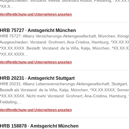
Ausgeschieden: Vorstand: Keese, Burkhard Rudolf, Feldafing, *XX.XX.X
*XX.X…
Veröffentlichung und Unternehmen ansehen
HRB 75727 · Amtsgericht München
HRB 75727: Allianz Versicherungs-Aktiengesellschaft, München, König
Ausgeschieden: Vorstand: Grohnert, Ana-Cristina, Hamburg, *XX.XX.XX
*XX.XX.XXXX. Bestellt: Vorstand: de la Viña, Katja, München, *XX.XX.X
*XX.XX.XXXX…
Veröffentlichung und Unternehmen ansehen
HRB 20231 · Amtsgericht Stuttgart
HRB 20231: Allianz Lebensversicherungs-Aktiengesellschaft, Stuttgart, 
Bestellt als Vorstand: de la Viña, Katja, München, *XX.XX.XXXX; Somers
*XX.XX.XXXX. Nicht mehr Vorstand: Grohnert, Ana-Cristina, Hamburg,
Feldafing,…
Veröffentlichung und Unternehmen ansehen
HRB 158878 · Amtsgericht München