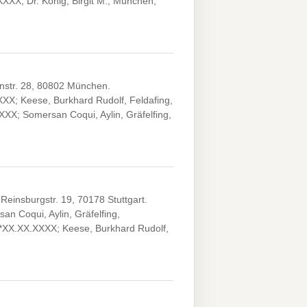
XXX; Dr. König, Birgit M., München,
instr. 28, 80802 München.
XX; Keese, Burkhard Rudolf, Feldafing,
XXX; Somersan Coqui, Aylin, Gräfelfing,
Reinsburgstr. 19, 70178 Stuttgart.
an Coqui, Aylin, Gräfelfing,
 *XX.XX.XXXX; Keese, Burkhard Rudolf,