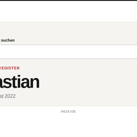
g suchen
REGISTER
stian
ust 2022
ANZEIGE