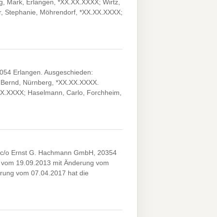
g, Mark, Erlangen, *XX.XX.XXXX; Wirtz,
r, Stephanie, Möhrendorf, *XX.XX.XXXX;
1054 Erlangen. Ausgeschieden:
, Bernd, Nürnberg, *XX.XX.XXXX.
.XX.XXXX; Haselmann, Carlo, Forchheim,
 c/o Ernst G. Hachmann GmbH, 20354
ag vom 19.09.2013 mit Änderung vom
rung vom 07.04.2017 hat die