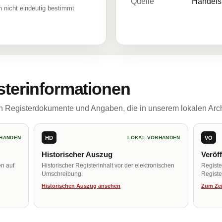
Quelle
Handelsr
 nicht eindeutig bestimmt
sterinformationen
ch Registerdokumente und Angaben, die in unserem lokalen Arch
HD
VÖ
HANDEN
LOKAL VORHANDEN
Historischer Auszug
Veröf
en auf
Historischer Registerinhalt vor der elektronischen
Regist
Umschreibung.
Register
Historischen Auszug ansehen
Zum Zei