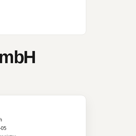
GmbH
h
-05