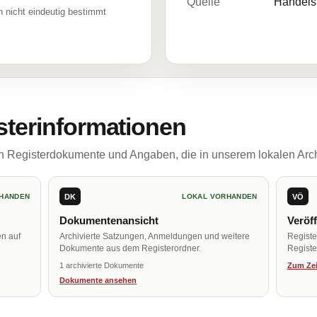
Quelle
Handelsr
 nicht eindeutig bestimmt
sterinformationen
ch Registerdokumente und Angaben, die in unserem lokalen Arch
DK
VÖ
HANDEN
LOKAL VORHANDEN
Dokumentenansicht
Veröf
en auf
Archivierte Satzungen, Anmeldungen und weitere
Regist
Dokumente aus dem Registerordner.
Register
1 archivierte Dokumente
Zum Zei
Dokumente ansehen