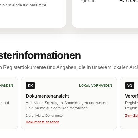
Quelle
Handelsr
 nicht eindeutig bestimmt
sterinformationen
ch Registerdokumente und Angaben, die in unserem lokalen Arch
DK
VÖ
HANDEN
LOKAL VORHANDEN
Dokumentenansicht
Veröf
en auf
Archivierte Satzungen, Anmeldungen und weitere
Regist
Dokumente aus dem Registerordner.
Register
1 archivierte Dokumente
Zum Zei
Dokumente ansehen