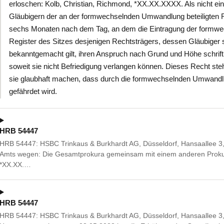
erloschen: Kolb, Christian, Richmond, *XX.XX.XXXX. Als nicht e
Gläubigern der an der formwechselnden Umwandlung beteiligten Re
sechs Monaten nach dem Tag, an dem die Eintragung der formw
Register des Sitzes desjenigen Rechtsträgers, dessen Gläubiger
bekanntgemacht gilt, ihren Anspruch nach Grund und Höhe schriftl
soweit sie nicht Befriedigung verlangen können. Dieses Recht ste
sie glaubhaft machen, dass durch die formwechselnden Umwandlun
gefährdet wird.
HRB 54447
HRB 54447: HSBC Trinkaus & Burkhardt AG, Düsseldorf, Hansaallee 3,
Amts wegen: Die Gesamtprokura gemeinsam mit einem anderen Prokuri
*XX.XX.…
HRB 54447
HRB 54447: HSBC Trinkaus & Burkhardt AG, Düsseldorf, Hansaallee 3,