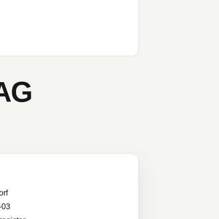
 AG
orf
-03