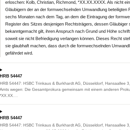
erloschen: Kolb, Christian, Richmond, *XX.XX.XXXX. Als nicht e
Gläubigern der an der formwechselnden Umwandlung beteiligten Re
sechs Monaten nach dem Tag, an dem die Eintragung der formw
Register des Sitzes desjenigen Rechtsträgers, dessen Gläubiger
bekanntgemacht gilt, ihren Anspruch nach Grund und Höhe schriftl
soweit sie nicht Befriedigung verlangen können. Dieses Recht ste
sie glaubhaft machen, dass durch die formwechselnden Umwandlun
gefährdet wird.
HRB 54447
HRB 54447: HSBC Trinkaus & Burkhardt AG, Düsseldorf, Hansaallee 3,
Amts wegen: Die Gesamtprokura gemeinsam mit einem anderen Prokuri
*XX.XX.…
HRB 54447
HRB 54447: HSBC Trinkaus & Burkhardt AG, Düsseldorf, Hansaallee 3,