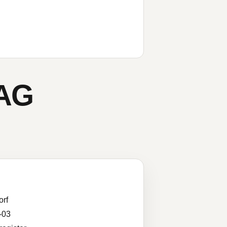
 AG
orf
-03