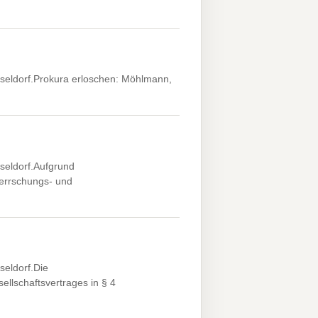
sseldorf.Prokura erloschen: Möhlmann,
seldorf.Aufgrund
errschungs- und
seldorf.Die
llschaftsvertrages in § 4